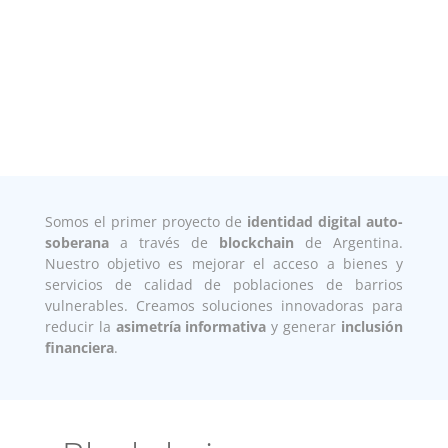
;
Media error: Format(s) not supported or source(s) not found
Somos
el
primer proyecto de
identidad digital auto-
Descargar archivo: https://didi.org.ar/wp-
soberana
a través de
blockchain
de Argentina.
content/uploads/2020/12/DIDI-logo_home50.mp4
Nuestro objetivo
es mejorar el acceso a bienes y
servicios de calidad de poblaciones de barrios
vulnerables. Creamos soluciones innovadoras para
reducir la
asimetría informativa
y generar
inclusión
financiera
.