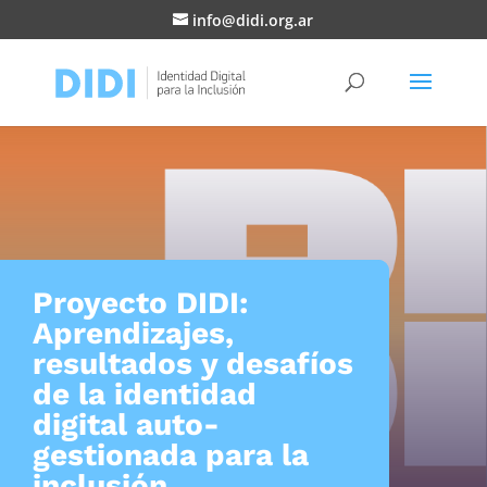
info@didi.org.ar
Proyecto DIDI:
Aprendizajes,
resultados y desafíos
de la identidad
digital auto-
gestionada para la
inclusión